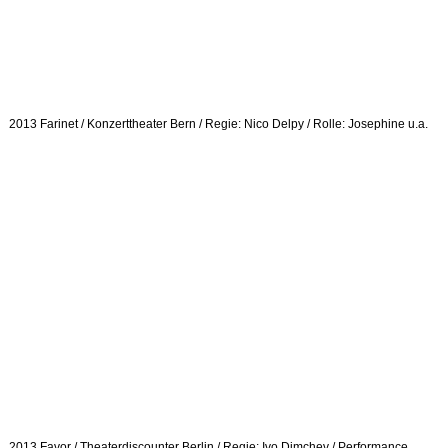
2013 Farinet / Konzerttheater Bern / Regie: Nico Delpy / Rolle: Josephine u.a.
2013 Favor / Theaterdiscounter Berlin / Regie: Ivo Dimchev / Performance